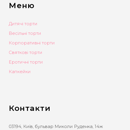
Меню
Дитячі торти
Весільні торти
Корпоративні торти
Святкові торти
Еротичні торти
Капкейки
Контакти
03194, Київ, бульвар Миколи Руденка, 14ж