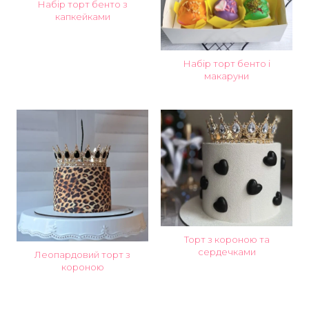
Набір торт бенто з
капкейками
Набір торт бенто і
макаруни
Торт з короною та
сердечками
Леопардовий торт з
короною