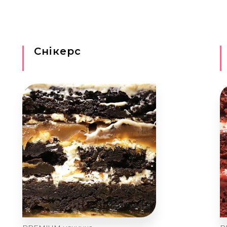
Снікерс