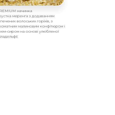
REMIUM начинка
рустка меренга з додаванням
апечених волоських горіхів, з
роматним малиновим конфітюром і
рем-сиром на основі улюбленої
іладельфії.