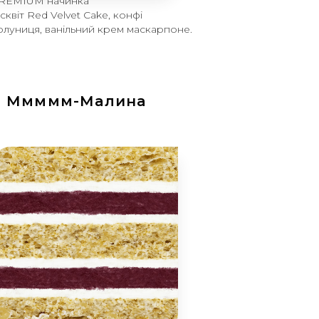
REMIUM начинка
ісквіт Red Velvet Cake, конфі
олуниця, ванільний крем маскарпоне.
Ммммм-Малина