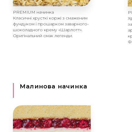
PREMIUM начинка
P
Класичні хрусткі коржі з смаженим
Х
фундуком і прошарком заварного-
з
шоколадного крему «Шарлотт».
а
Оригінальний смак легенди.
к
Ф
Малинова начинка