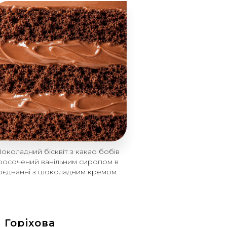
околадний бісквіт з какао бобів
росочений ванільним сиропом в
оєднанні з шоколадним кремом
Горіхова