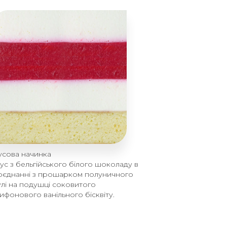
усова начинка
ус з бельгійського білого шоколаду в
оєднанні з прошарком полуничного
улі на подушці соковитого
ифонового ванільного бісквіту.