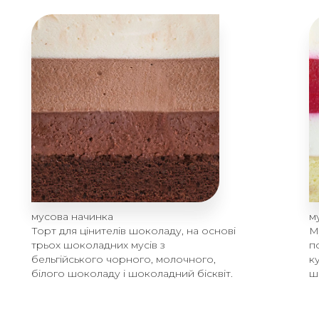
мусова начинка
м
Торт для цінителів шоколаду, на основі
М
трьох шоколадних мусів з
п
бельгійського чорного, молочного,
к
білого шоколаду і шоколадний бісквіт.
ш