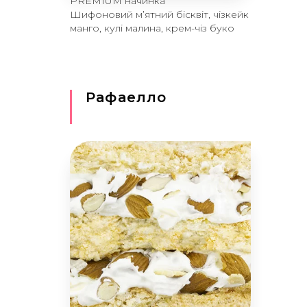
PREMIUM начинка
Шифоновий м’ятний бісквіт, чізкейк
манго, кулі малина, крем-чіз буко
Рафаелло