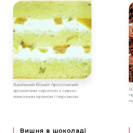
Ванільний бісквіт просочений
Ш
ароматним сиропом з сирно-
п
лимонним кремом і персиком.
п
Вишня в шоколаді