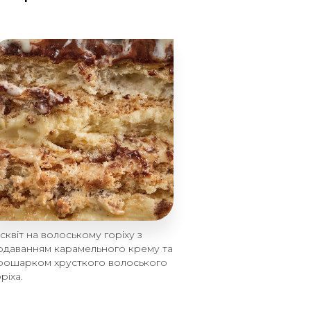
ісквіт на волоському горіху з
одаванням карамельного крему та
рошарком хрусткого волоського
ріха.