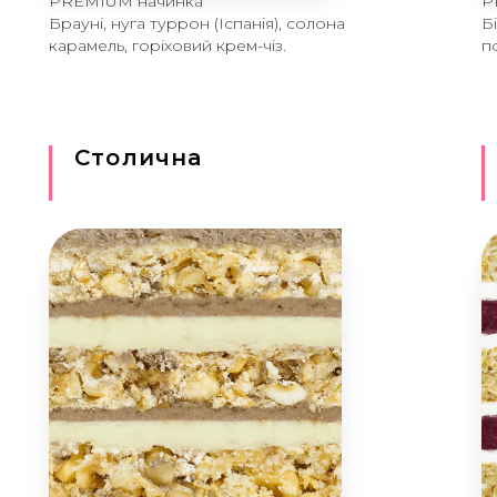
PREMIUM начинка
P
Брауні, нуга туррон (Іспанія), солона
Б
карамель, горіховий крем-чіз.
п
Столична