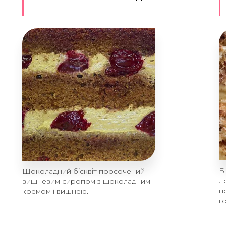
Б
Шоколадний бісквіт просочений
д
вишневим сиропом з шоколадним
п
кремом і вишнею.
го