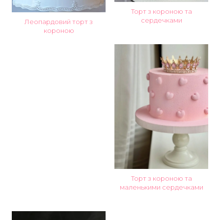
Торт з короною та
сердечками
Леопардовий торт з
короною
Торт з короною та
маленькими сердечками