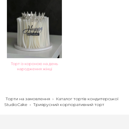
Торт із короною на день
народження жінці
Торти на замовлення
›
Каталог тортів кондитерської
StudioCake
›
Триярусний корпоративний торт