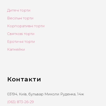
Дитячі торти
Весільні торти
Корпоративні торти
Святкові торти
Еротичні торти
Капкейки
Контакти
03194, Київ, бульвар Миколи Руденка, 14ж
(063) 873-26-29