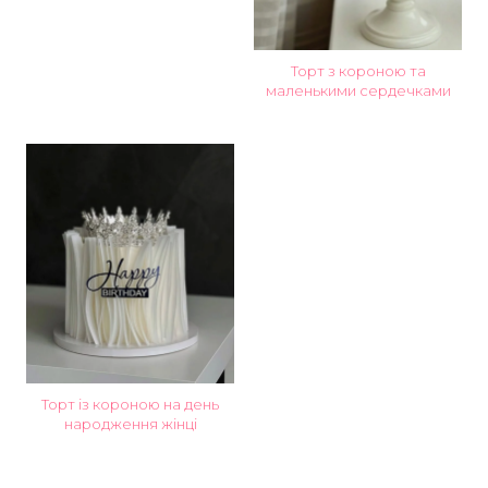
Торт з короною та
маленькими сердечками
Торт із короною на день
народження жінці