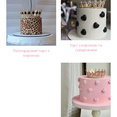
Торт з короною та
сердечками
Леопардовий торт з
короною