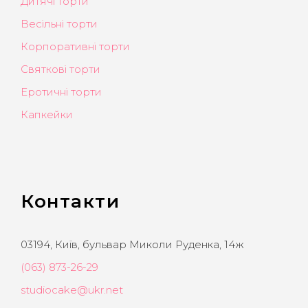
Дитячі торти
Весільні торти
Корпоративні торти
Святкові торти
Еротичні торти
Капкейки
Контакти
03194, Київ, бульвар Миколи Руденка, 14ж
(063) 873-26-29
studiocake@ukr.net