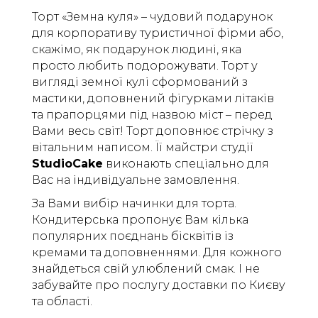
Торт «Земна куля» – чудовий подарунок
для корпоративу туристичної фірми або,
скажімо, як подарунок людині, яка
просто любить подорожувати. Торт у
вигляді земної кулі сформований з
мастики, доповнений фігурками літаків
та прапорцями під назвою міст – перед
Вами весь світ! Торт доповнює стрічку з
вітальним написом. Її майстри студії
StudioCake
виконають спеціально для
Вас на індивідуальне замовлення.
За Вами вибір начинки для торта.
Кондитерська пропонує Вам кілька
популярних поєднань бісквітів із
кремами та доповненнями. Для кожного
знайдеться свій улюблений смак. І не
забувайте про послугу доставки по Києву
та області.