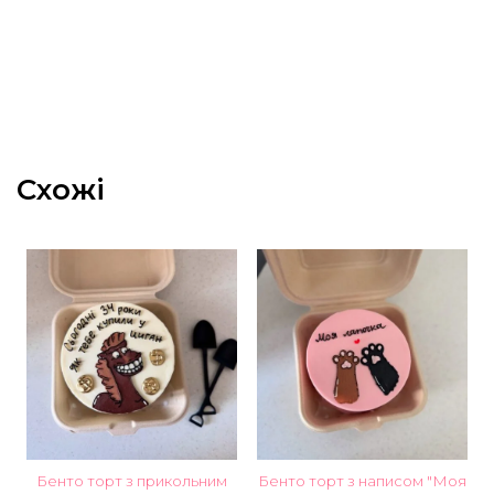
Схожі
Бенто торт з прикольним
Бенто торт з написом "Моя