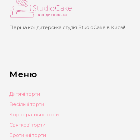
Перша кондитерська студія StudioCake в Києві!
Меню
Дитячі торти
Весільні торти
Корпоративні торти
Святкові торти
Еротичні торти