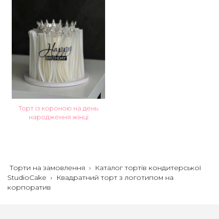
Торт із короною на день
народження жінці
Торти на замовлення
›
Каталог тортів кондитерської
StudioCake
›
Квадратний торт з логотипом на
корпоратив