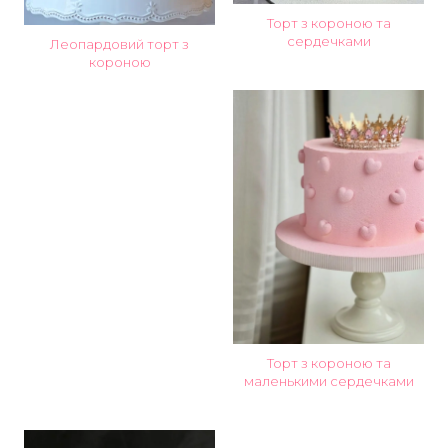
Торт з короною та
сердечками
Леопардовий торт з
короною
Торт з короною та
маленькими сердечками