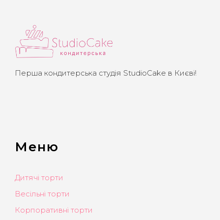
Перша кондитерська студія StudioCake в Києві!
Меню
Дитячі торти
Весільні торти
Корпоративні торти