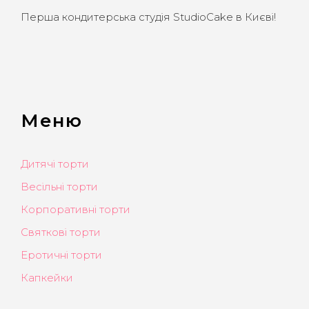
Перша кондитерська студія StudioCake в Києві!
Меню
Дитячі торти
Весільні торти
Корпоративні торти
Святкові торти
Еротичні торти
Капкейки