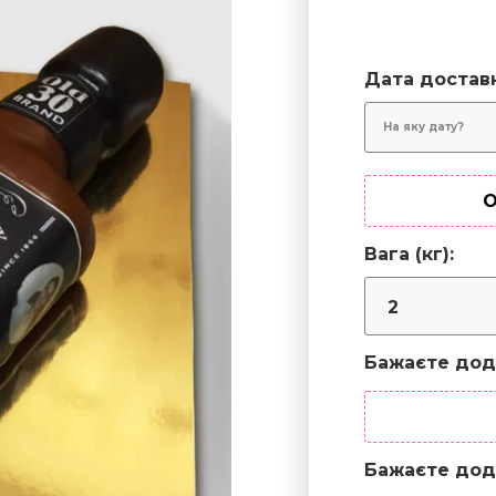
Дата достав
О
Вага (кг):
Бажаєте дод
Бажаєте дод