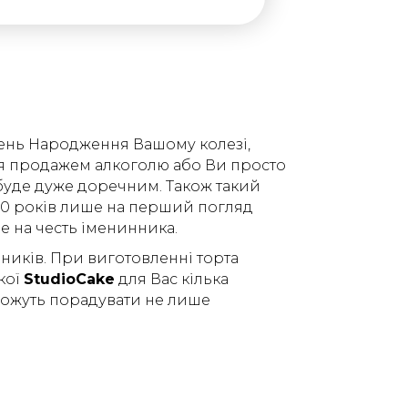
 День Народження Вашому колезі,
ся продажем алкоголю або Ви просто
м буде дуже доречним. Також такий
 30 років лише на перший погляд
це на честь іменинника.
ників. При виготовленні торта
кої
StudioCake
для Вас кілька
 зможуть порадувати не лише