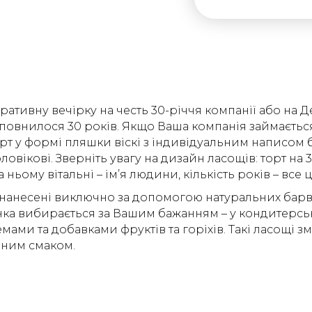
оративну вечірку на честь 30-річчя компанії або на
иповнилося 30 років. Якщо Ваша компанія займаєть
 торт у формі пляшки віскі з індивідуальним написо
овікові. Зверніть увагу на дизайн ласощів: торт на
 ньому вітальні – ім’я людини, кількість років – все 
 нанесені виключно за допомогою натуральних барв
инка вибирається за Вашим бажанням – у кондитерсь
емами та добавками фруктів та горіхів. Такі ласощі
рним смаком.