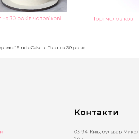
 на 30 років чоловікові
Торт чоловікові
ерської StudioCake
›
Торт на 30 років
Контакти
ти
03194, Київ, бульвар Мико