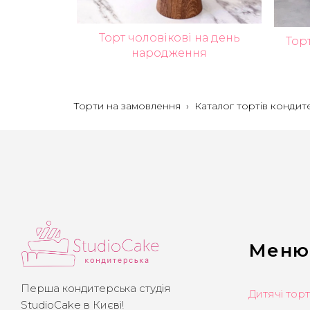
Торт чоловікові на день
Торт
народження
Торти на замовлення
›
Каталог тортів кондит
Меню
Перша кондитерська студія
Дитячі тор
StudioCake в Києві!