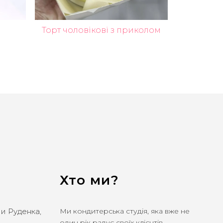
Торт чоловікові з приколом
Хто ми?
ли Руденка,
Ми кондитерська студія, яка вже не
один рік радує своїх клієнтів,