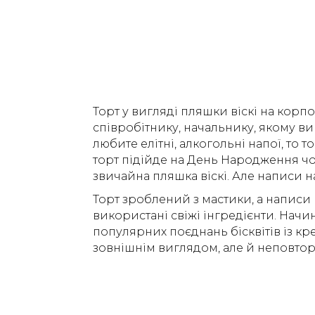
Торт у вигляді пляшки віскі на корп
співробітнику, начальнику, якому в
любите елітні, алкогольні напої, то
торт підійде на День Народження чол
звичайна пляшка віскі. Але написи на
Торт зроблений з мастики, а написи
використані свіжі інгредієнти. Нач
популярних поєднань бісквітів із кр
зовнішнім виглядом, але й неповто