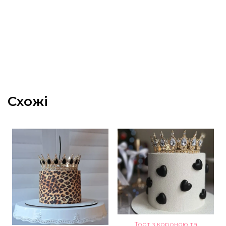
Схожі
Торт з короною та