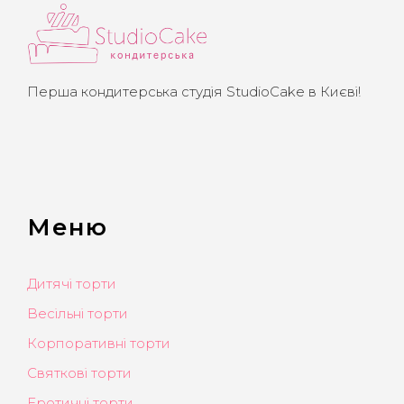
Перша кондитерська студія StudioCake в Києві!
Меню
Дитячі торти
Весільні торти
Корпоративні торти
Святкові торти
Еротичні торти