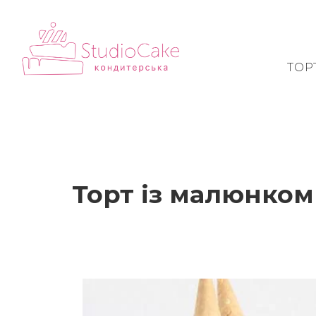
ТОР
Торт із малюнко