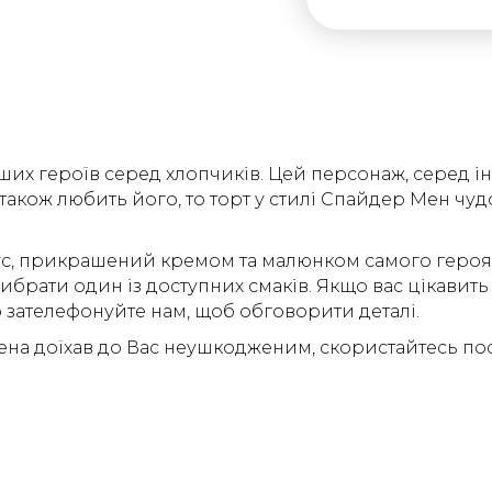
их героїв серед хлопчиків. Цей персонаж, серед ін
також любить його, то торт у стилі Спайдер Мен ч
рус, прикрашений кремом та малюнком самого героя. 
ибрати один із доступних смаків. Якщо вас цікавить
 зателефонуйте нам, щоб обговорити деталі.
а доїхав до Вас неушкодженим, скористайтесь посл