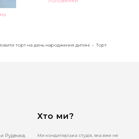
половинки
ень
амовити торт на день народження дитині
›
Торт
Хто ми?
ли Руденка,
Ми кондитерська студія, яка вже не