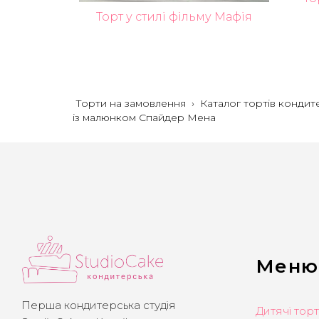
Торт у стилі фільму Мафія
Торти на замовлення
›
Каталог тортів кондит
із малюнком Спайдер Мена
Меню
Перша кондитерська студія
Дитячі тор