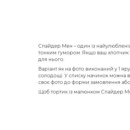
Спайдер Мен – один із найулюбленіш
тонким гумором. Якщо ваш хлопчик 
для нього.
Варіант як на фото виконаний у 1 я
солодощі. У списку начинок можна в
своє фото до форми замовлення або
Щоб тортик із малюнком Спайдер Мен