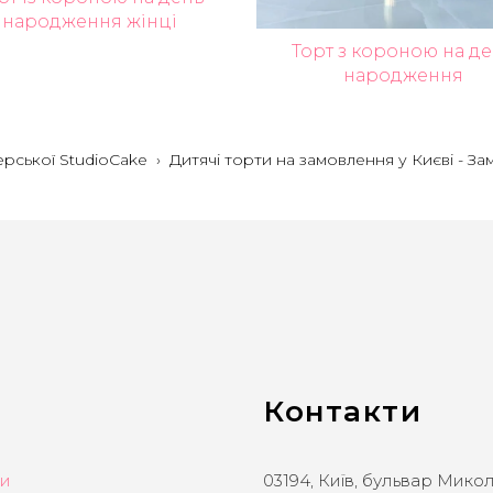
народження жінці
Торт з короною на д
народження
ерської StudioCake
›
Дитячі торти на замовлення у Києві - З
Контакти
ти
03194, Київ, бульвар Мико