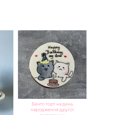
Бенто торт на день
народження другої