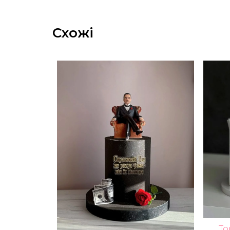
Схожі
То