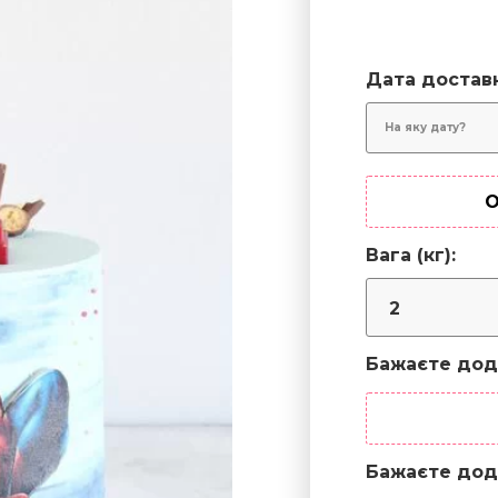
Дата достав
О
Вага (кг):
Бажаєте дод
Бажаєте дод