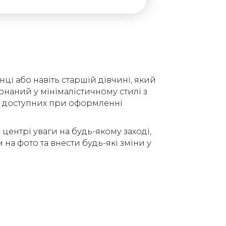
ці або навіть старшій дівчині, який
конаний у мінімалістичному стилі з
 із доступних при оформленні
ентрі уваги на будь-якому заході,
а фото та внести будь-які зміни у