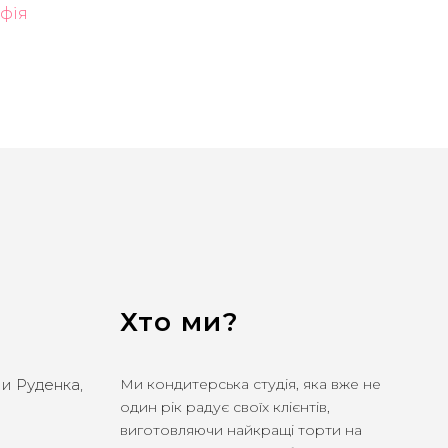
афія
Хто ми?
ли Руденка,
Ми кондитерська студія, яка вже не
один рік радує своїх клієнтів,
виготовляючи найкращі торти на