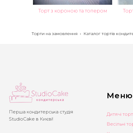
Тор
Торт з короною та топером
Торти на замовлення
›
Каталог тортів кондит
Меню
Перша кондитерська студія
Дитячі тор
StudioCake в Києві!
Весільні то