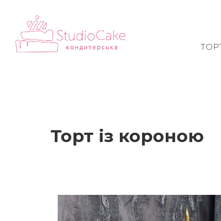
ТОР
Торт із короною