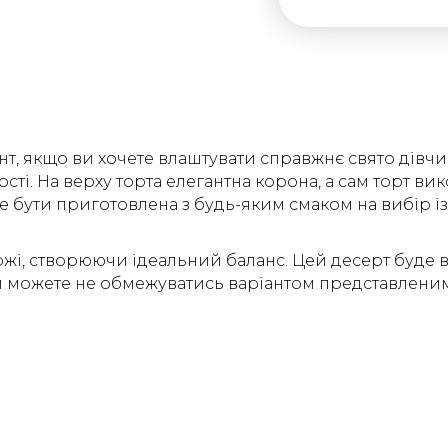
нт, якщо ви хочете влаштувати справжнє свято дівчин
сті. На верху торта елегантна корона, а сам торт ви
е бути приготовлена ​​з будь-яким смаком на вибір
і, створюючи ідеальний баланс. Цей десерт буде в ц
 можете не обмежуватись варіантом представленим н