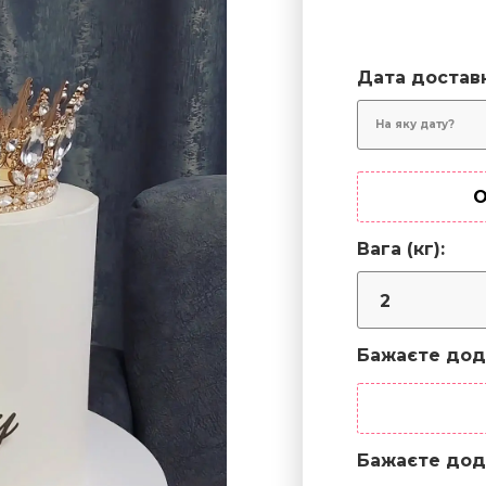
Дата достав
О
Вага (кг):
Бажаєте дод
Бажаєте дод