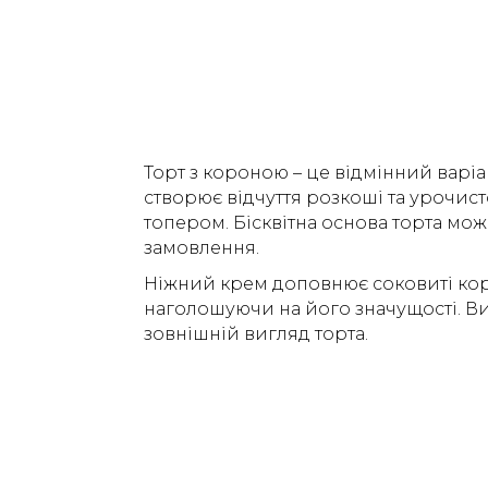
Торт з короною – це відмінний варіа
створює відчуття розкоші та урочисто
топером. Бісквітна основа торта мож
замовлення.
Ніжний крем доповнює соковиті корж
наголошуючи на його значущості. Ви
зовнішній вигляд торта.