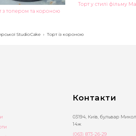
Торт у стилі фільму М
т з топером та короною
ерської StudioCake
›
Торт із короною
Контакти
ти
03194, Київ, бульвар Мико
14ж
рти
(063) 873-26-29