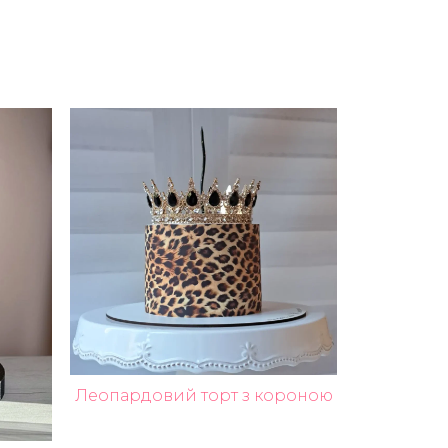
Леопардовий торт з короною