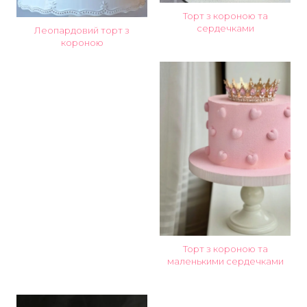
Торт з короною та
сердечками
Леопардовий торт з
короною
Торт з короною та
маленькими сердечками