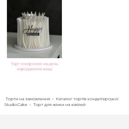
Торт із короною на день
народження жінці
Торти на замовлення
›
Каталог тортів кондитерської
StudioCake
›
Торт для жінки на ювілей