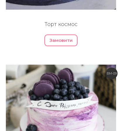
Торт космос
Замовити
BM-09