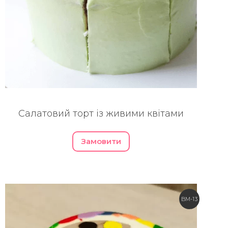
Салатовий торт із живими квітами
Замовити
BM-13