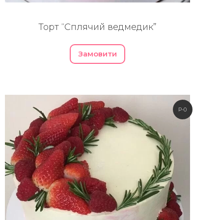
Торт “Сплячий ведмедик”
Замовити
P-0