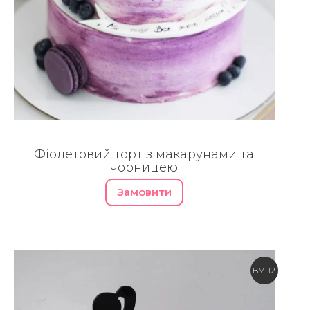
Фіолетовий торт з макарунами та
чорницею
Замовити
BM-12