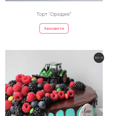
Торт “Орхідея”
Замовити
BM-19