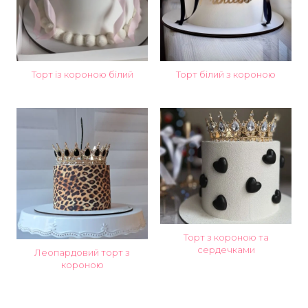
Торт із короною білий
Торт білий з короною
Торт з короною та
сердечками
Леопардовий торт з
короною