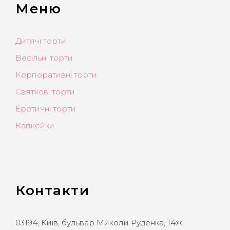
Меню
Дитячі торти
Весільні торти
Корпоративні торти
Святкові торти
Еротичні торти
Капкейки
Контакти
03194, Київ, бульвар Миколи Руденка, 14ж