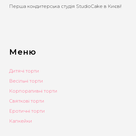
Перша кондитерська студія StudioCake в Києві!
Меню
Дитячі торти
Весільні торти
Корпоративні торти
Святкові торти
Еротичні торти
Капкейки