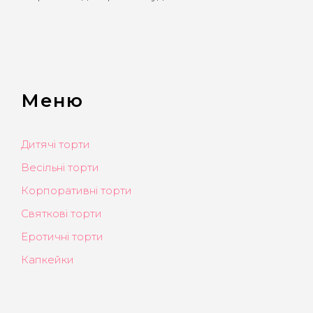
Меню
Дитячі торти
Весільні торти
Корпоративні торти
Святкові торти
Еротичні торти
Капкейки