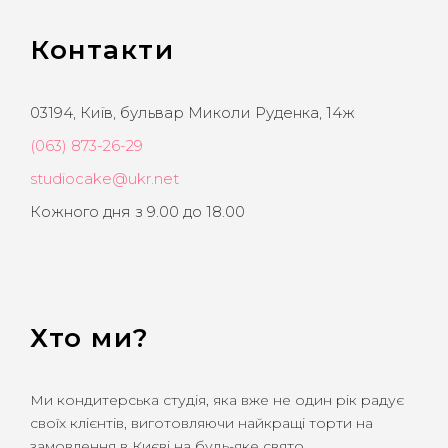
Контакти
03194, Київ, бульвар Миколи Руденка, 14ж
(063) 873-26-29
studiocake@ukr.net
Кожного дня з 9.00 до 18.00
Хто ми?
Ми кондитерська студія, яка вже не один рік радує
своїх клієнтів, виготовляючи найкращі торти на
замовлення в Києві на будь-яке свято.