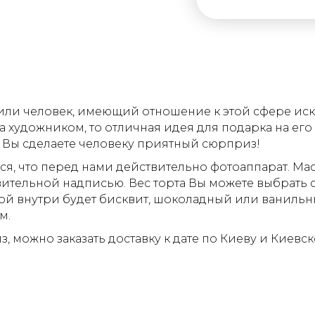
или человек, имеющий отношение к этой сфере иску
а художником, то отличная идея для подарка на его 
, Вы сделаете человеку приятный сюрприз!
ся, что перед нами действительно фотоаппарат. Ма
вительной надписью. Вес торта Вы можете выбрать 
акой внутри будет бисквит, шоколадный или ваниль
м.
, можно заказать доставку к дате по Киеву и Киевс