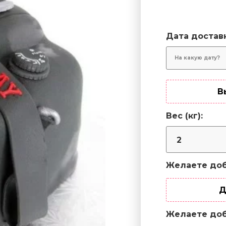
Дата достав
В
Вес (кг):
Желаете доб
Д
Желаете доб