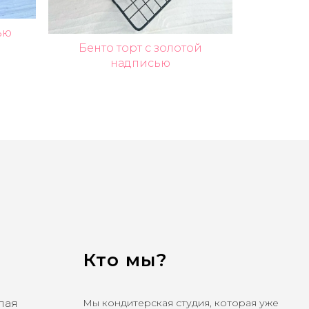
ью
Бенто торт с золотой
надписью
Кто мы?
олая
Мы кондитерская студия, которая уже