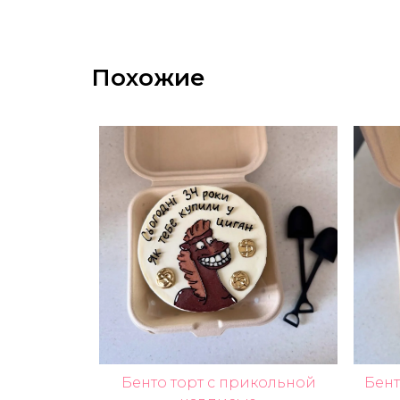
Похожие
Бенто торт с прикольной
Бент