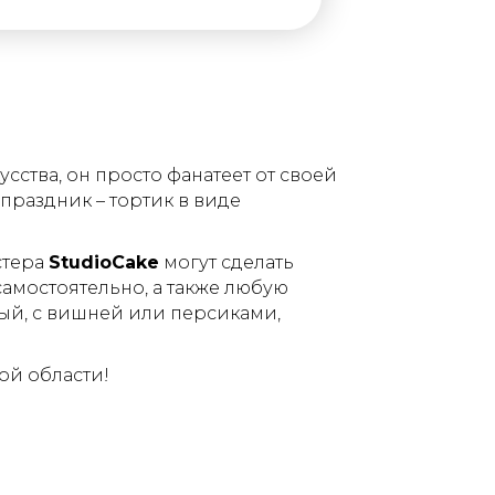
сства, он просто фанатеет от своей
праздник – тортик в виде
стера
StudioCake
могут сделать
самостоятельно, а также любую
ный, с вишней или персиками,
кой области!