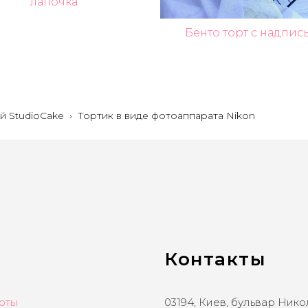
лапочка"
Бенто торт с надпис
й StudioCake
›
Тортик в виде фотоаппарата Nіkon
Контакты
рты
03194, Киев, бульвар Ник