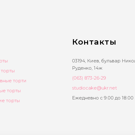
Контакты
рты
03194, Киев, бульвар Ник
Руденко, 14ж
 торты
(063) 873-26-29
вные торти
studiocake@ukr.net
ые торты
Ежедневно с 9.00 до 18.00
ие торты