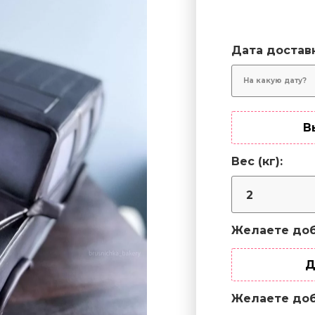
Дата достав
В
Вес (кг):
Желаете доб
Д
Желаете доб