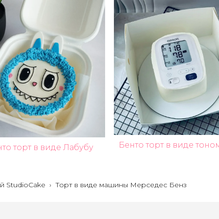
Бенто торт в виде тоно
то торт в виде Лабубу
й StudioCake
›
Торт в виде машины Мерседес Бенз