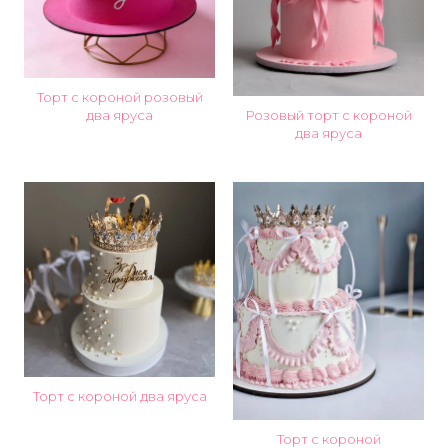
Торт с короной розовый
два яруса
Розовый торт с короной
два яруса
Торт с короной два яруса
Торт с короной