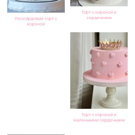
Торт с короной и
сердечками
Леопардовый торт с
короной
Торт с короной и
маленькими сердечками