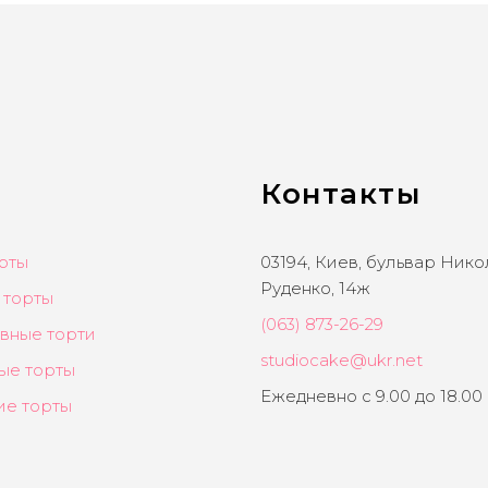
Контакты
рты
03194, Киев, бульвар Ник
Руденко, 14ж
 торты
(063) 873-26-29
вные торти
studiocake@ukr.net
ые торты
Ежедневно с 9.00 до 18.00
ие торты