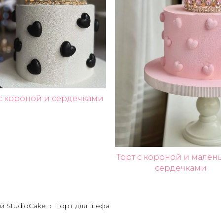
 с короной и сердечками
Торт с короной и мале
сердечками
й StudioCake
›
Торт для шефа