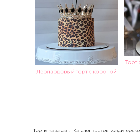
Торт
Леопардовый торт с короной
Торты на заказ
›
Каталог тортов кондитерско