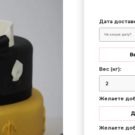
Дата достав
В
Вес (кг):
Желаете доб
Д
Желаете доб