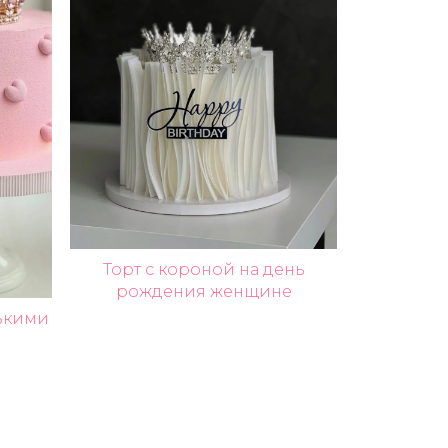
Торт с короной на день
рождения женщине
нькими