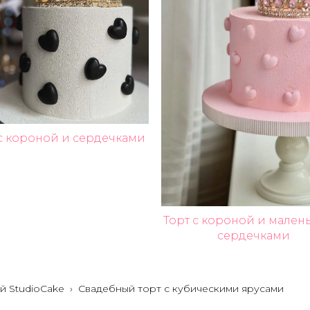
 с короной и сердечками
Торт с короной и мале
сердечками
й StudioCake
›
Свадебный торт с кубическими ярусами