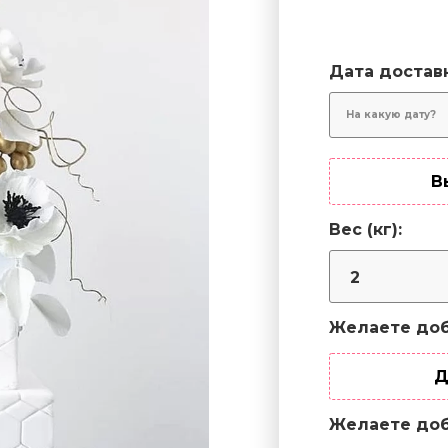
Дата достав
В
Вес (кг):
Желаете доб
Д
Желаете доб