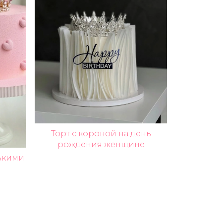
Торт с короной на день
рождения женщине
нькими