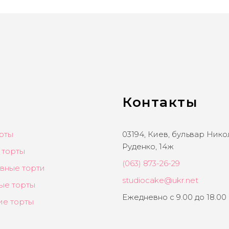
Контакты
рты
03194, Киев, бульвар Ник
Руденко, 14ж
 торты
(063) 873-26-29
вные торти
studiocake@ukr.net
ые торты
Ежедневно с 9.00 до 18.00
ие торты