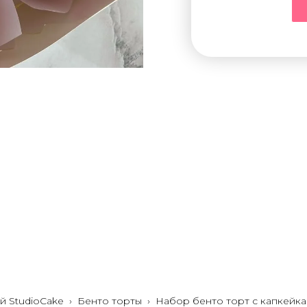
й StudioCake
›
Бенто торты
›
Набор бенто торт с капкейк