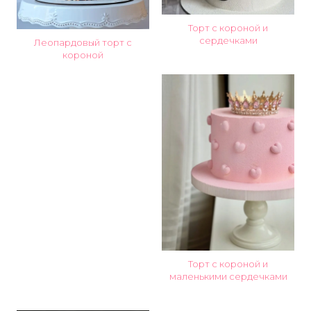
Торт с короной и
сердечками
Леопардовый торт с
короной
Торт с короной и
маленькими сердечками