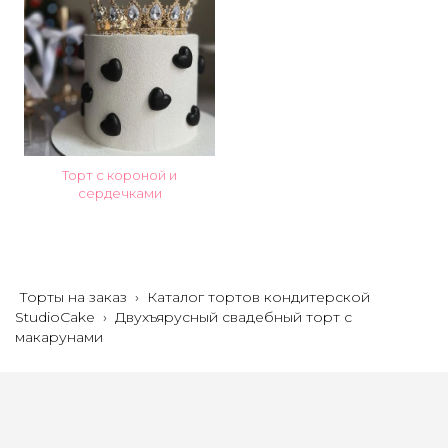
Торт с короной и
сердечками
Торты на заказ
›
Каталог тортов кондитерской
StudioCake
›
Двухъярусный свадебный торт с
макарунами