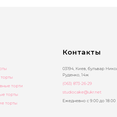
Контакты
рты
03194, Киев, бульвар Ник
Руденко, 14ж
 торты
(063) 873-26-29
вные торти
studiocake@ukr.net
ые торты
Ежедневно с 9.00 до 18.00
ие торты