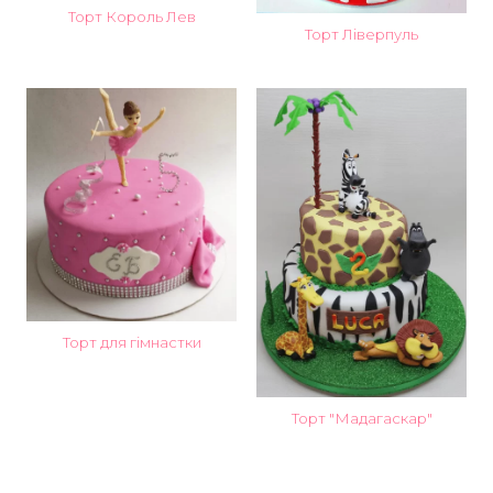
Торт Король Лев
Торт Ліверпуль
Торт для гімнастки
Торт "Мадагаскар"