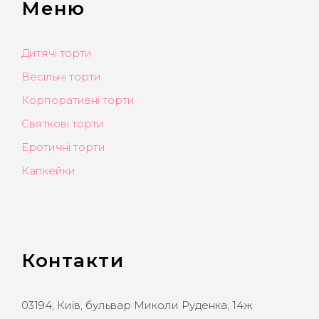
Меню
Дитячі торти
Весільні торти
Корпоративні торти
Святкові торти
Еротичні торти
Капкейки
Контакти
03194, Київ, бульвар Миколи Руденка, 14ж